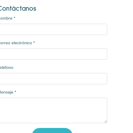
Contáctanos
Nombre
*
orreo electrónico
*
eléfono
ensaje
*