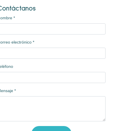
Contáctanos
Nombre
*
orreo electrónico
*
eléfono
ensaje
*