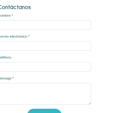
Contáctanos
Nombre
*
orreo electrónico
*
eléfono
ensaje
*