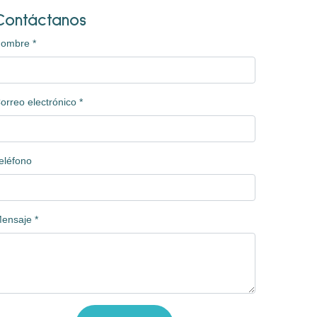
Contáctanos
Nombre
*
orreo electrónico
*
eléfono
ensaje
*