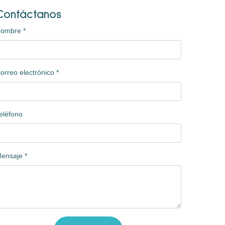
Contáctanos
Nombre
*
orreo electrónico
*
eléfono
ensaje
*